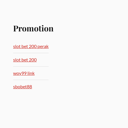
Promotion
slot bet 200 perak
slot bet 200
woy99 link
sbobet88