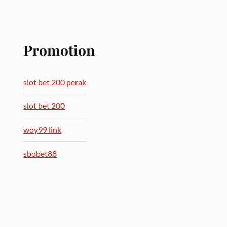
Promotion
slot bet 200 perak
slot bet 200
woy99 link
sbobet88