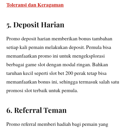
Toleransi dan Keragaman
5. Deposit Harian
Promo deposit harian memberikan bonus tambahan
setiap kali pemain melakukan deposit. Pemula bisa
memanfaatkan promo ini untuk mengeksplorasi
berbagai game slot dengan modal ringan. Bahkan
taruhan kecil seperti slot bet 200 perak tetap bisa
memanfaatkan bonus ini, sehingga termasuk salah satu
promosi slot terbaik untuk pemula.
6. Referral Teman
Promo referral memberi hadiah bagi pemain yang